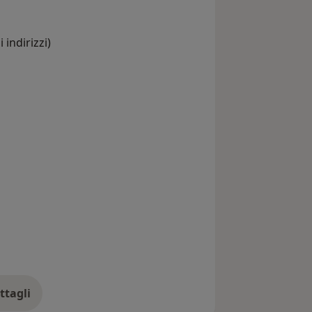
 indirizzi)
ttagli
ll'esperienza