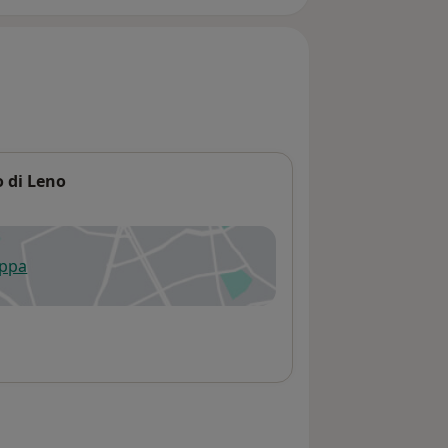
o di Leno
appa
 apre in una nuova scheda