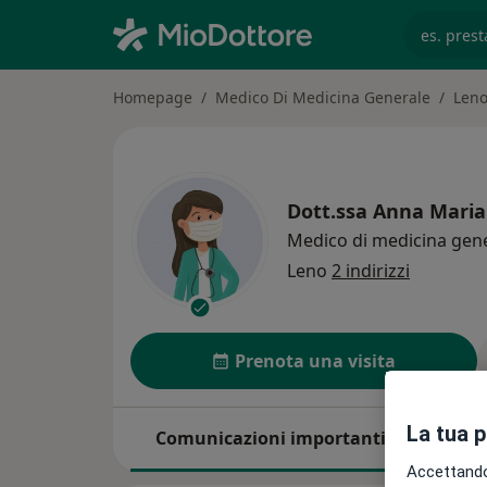
es. prest
Homepage
Medico Di Medicina Generale
Len
Dott.ssa
Anna Maria
Medico di medicina gen
Leno
2 indirizzi
Prenota una visita
La tua 
Comunicazioni importanti
Esper
Accettando,