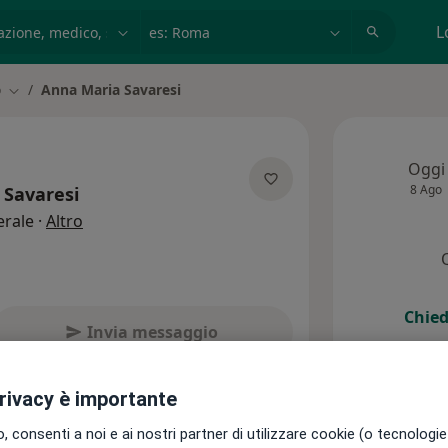
azione, medico, struttura
es: Roma
L
o
Anna Maria Savaresi
Cambia città
Oggi
8 Ago
 Savaresi
sulle specializzazioni
erale
·
Altro
Chied
Invia messaggio
privacy è importante
ienze
Indirizzi
Prestazioni
 consenti a noi e ai nostri partner di utilizzare cookie (o tecnologie 