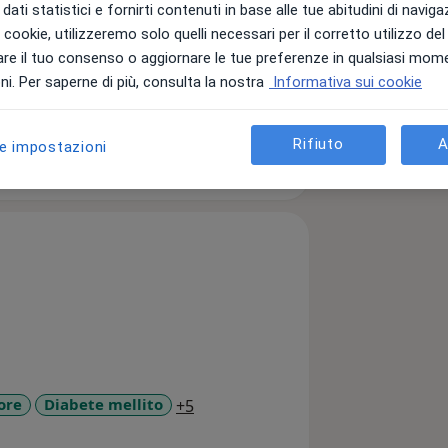
dati statistici e fornirti contenuti in base alle tue abitudini di navig
i i cookie, utilizzeremo solo quelli necessari per il corretto utilizzo de
re il tuo consenso o aggiornare le tue preferenze in qualsiasi mom
i. Per saperne di più, consulta la nostra
Informativa sui cookie
Rifiuto
A
le impostazioni
a11y_sr_more_diseases
ore
Diabete mellito
+5