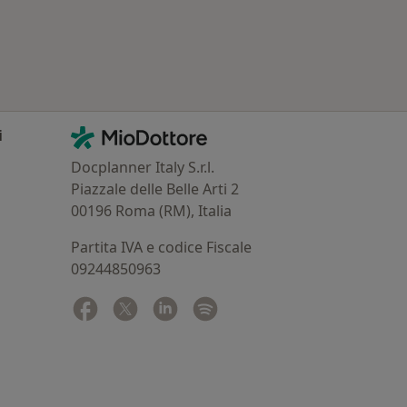
 Principali patologie trattate
Contatti
MioDottore - Homepage
i
Docplanner Italy S.r.l.
Piazzale delle Belle Arti 2
00196 Roma (RM), Italia
Partita IVA e codice Fiscale
09244850963
Facebook
si apre in una nuova scheda
Twitter
si apre in una nuova scheda
Linkedin
si apre in una nuova scheda
Spotify
si apre in una nuova sched