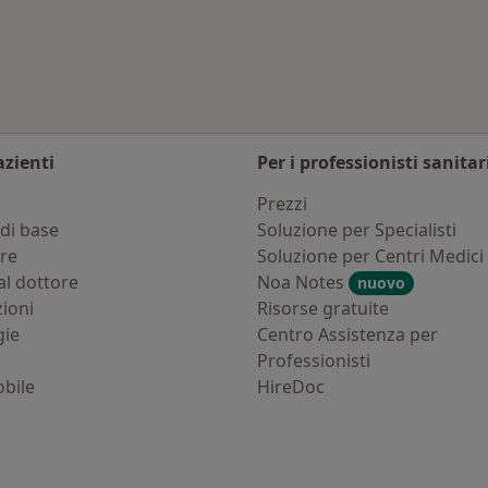
no
Altro nella categoria:
azienti
Per i professionisti sanitar
i
Prezzi
di base
Soluzione per Specialisti
ure
Soluzione per Centri Medici
al dottore
Noa Notes
nuovo
zioni
Risorse gratuite
gie
Centro Assistenza per
Professionisti
bile
HireDoc