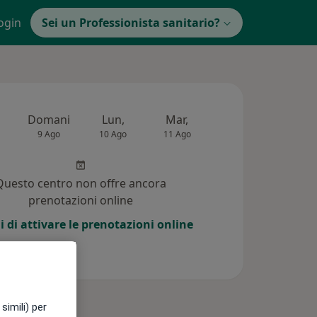
ogin
Sei un Professionista sanitario?
Domani
Lun,
Mar,
Mer,
Gio,
9 Ago
10 Ago
11 Ago
12 Ago
13 Ag
Questo centro non offre ancora
prenotazioni online
i di attivare le prenotazioni online
simili) per