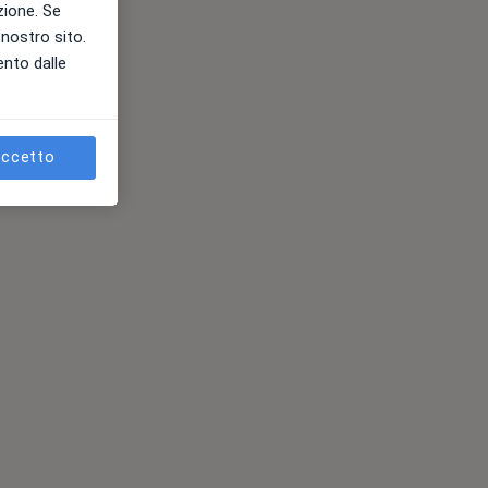
azione. Se
l nostro sito.
ento dalle
ccetto