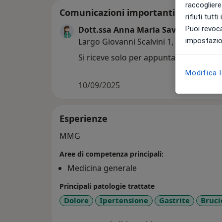
raccogliere 
Comunicazioni importanti
rifiuti tutt
Puoi revoca
Dott.ssa Anna Maria Savaresi
impostazion
Largo Giovanni Scalvini 1, Leno 25024
Si riceve solo per appuntamento.
Modifica 
10/09/2025
Esperienze
MMG
Aree di competenza principali:
Medicina generale
Principali patologie trattate
Dolore
Ipertensione
Gastrite
Bruci