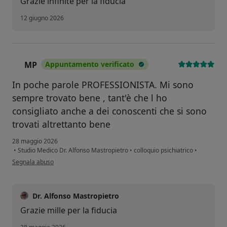
Grazie infinite per la fiducia
12 giugno 2026
MP
Appuntamento verificato
M
In poche parole PROFESSIONISTA. Mi sono
sempre trovato bene , tant'è che l ho
consigliato anche a dei conoscenti che si sono
trovati altrettanto bene
28 maggio 2026
•
Studio Medico Dr. Alfonso Mastropietro
•
colloquio psichiatrico
•
secondo l'opinione dell'utente MP
Segnala abuso
Dr. Alfonso Mastropietro
Grazie mille per la fiducia