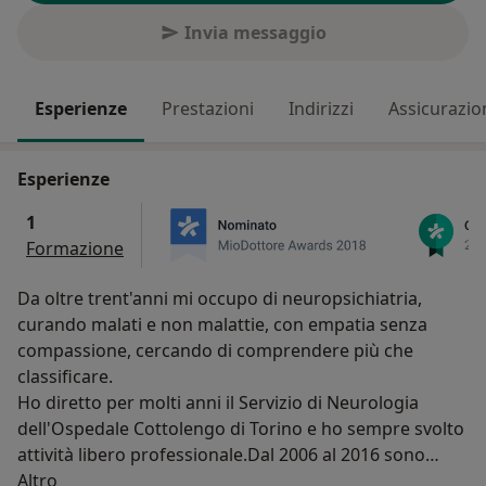
Invia messaggio
Esperienze
Prestazioni
Indirizzi
Assicurazio
Esperienze
1
Formazione
Da oltre trent'anni mi occupo di neuropsichiatria,
curando malati e non malattie, con empatia senza
compassione, cercando di comprendere più che
classificare.
Ho diretto per molti anni il Servizio di Neurologia
dell'Ospedale Cottolengo di Torino e ho sempre svolto
attività libero professionale.Dal 2006 al 2016 sono
Su di me
stato Direttore Sanitario della RSA Villa San Tommaso
Altro