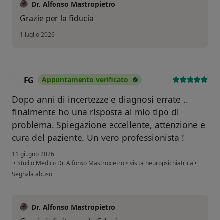
Dr. Alfonso Mastropietro
Grazie per la fiducia
1 luglio 2026
FG
Appuntamento verificato
F
Dopo anni di incertezze e diagnosi errate ..
finalmente ho una risposta al mio tipo di
problema. Spiegazione eccellente, attenzione e
cura del paziente. Un vero professionista !
11 giugno 2026
•
Studio Medico Dr. Alfonso Mastropietro
•
visita neuropsichiatrica
•
secondo l'opinione dell'utente FG
Segnala abuso
Dr. Alfonso Mastropietro