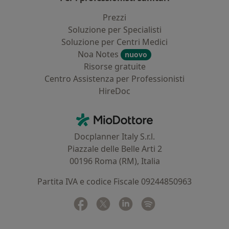
Prezzi
Soluzione per Specialisti
Soluzione per Centri Medici
Noa Notes
nuovo
Risorse gratuite
Centro Assistenza per Professionisti
HireDoc
Contatti
MioDottore - Homepage
Docplanner Italy S.r.l.
Piazzale delle Belle Arti 2
00196 Roma (RM), Italia
Partita IVA e codice Fiscale 09244850963
Facebook
si apre in una nuova scheda
Twitter
si apre in una nuova scheda
Linkedin
si apre in una nuova sc
Spotify
si apre in una nuo