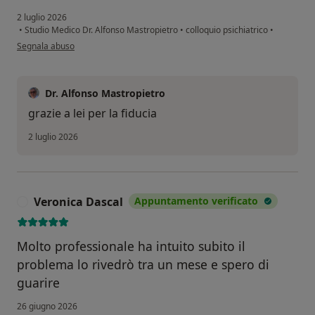
2 luglio 2026
•
Studio Medico Dr. Alfonso Mastropietro
•
colloquio psichiatrico
•
secondo l'opinione dell'utente Libertucci Patrizia
Segnala abuso
Dr. Alfonso Mastropietro
grazie a lei per la fiducia
2 luglio 2026
Veronica Dascal
Appuntamento verificato
V
Molto professionale ha intuito subito il
problema lo rivedrò tra un mese e spero di
guarire
26 giugno 2026