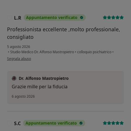
L.R
Appuntamento verificato
L
Professionista eccellente ,molto professionale,
consigliato
5 agosto 2026
•
Studio Medico Dr. Alfonso Mastropietro
•
colloquio psichiatrico
•
secondo l'opinione dell'utente L.R
Segnala abuso
Dr. Alfonso Mastropietro
Grazie mille per la fiducia
6 agosto 2026
S.C
Appuntamento verificato
S