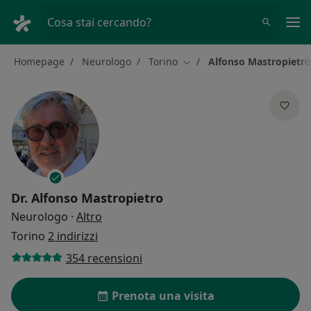
Men
Cosa stai cercando?
Homepage
Neurologo
Torino
Alfonso Mastropietro
Cambia città
Dr.
Alfonso Mastropietro
sulle specializzazioni
Neurologo
·
Altro
Torino
2 indirizzi
354 recensioni
Prenota una visita