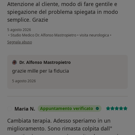
Attenzione al cliente, modo di fare gentile e
spiegazione del problema spiegata in modo
semplice. Grazie
5 agosto 2026
•
Studio Medico Dr. Alfonso Mastropietro
•
visita neurologica
•
secondo l'opinione dell'utente S.C
Segnala abuso
Dr. Alfonso Mastropietro
grazie mille per la fiducia
5 agosto 2026
Maria N.
Appuntamento verificato
M
Cambiata terapia. Adesso speriamo in un
miglioramento. Sono rimasta colpita dall"