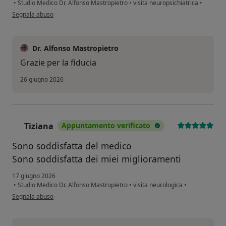
•
Studio Medico Dr. Alfonso Mastropietro
•
visita neuropsichiatrica
•
secondo l'opinione dell'utente Veronica Dascal
Segnala abuso
Dr. Alfonso Mastropietro
Grazie per la fiducia
26 giugno 2026
Tiziana
Appuntamento verificato
T
Sono soddisfatta del medico
Sono soddisfatta dei miei miglioramenti
17 giugno 2026
•
Studio Medico Dr. Alfonso Mastropietro
•
visita neurologica
•
secondo l'opinione dell'utente Tiziana
Segnala abuso