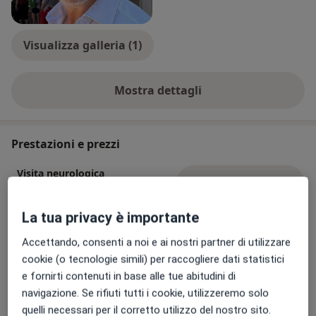
Visualizza galleria (1)
Mostra dettagli
sull'esperienza
Prestazioni e prezzi
Visita neurologica
Prenota una visita
250 €
Dettagli
La tua privacy è importante
Colloquio psichiatrico
Prenota una visita
Accettando, consenti a noi e ai nostri partner di utilizzare
Da 250 €
Dettagli
cookie (o tecnologie simili) per raccogliere dati statistici
e fornirti contenuti in base alle tue abitudini di
Visita neuropsichiatrica
navigazione. Se rifiuti tutti i cookie, utilizzeremo solo
Prenota una visita
250 €
Dettagli
quelli necessari per il corretto utilizzo del nostro sito.