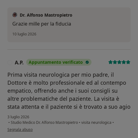
Dr. Alfonso Mastropietro
Grazie mille per la fiducia
10 luglio 2026
A.P.
Appuntamento verificato
A
Prima visita neurologica per mio padre, il
Dottore è molto professionale ed al contempo
empatico, offrendo anche i suoi consigli su
altre problematiche del paziente. La visita è
stata attenta e il paziente si è trovato a suo agio
3 luglio 2026
•
Studio Medico Dr. Alfonso Mastropietro
•
visita neurologica
•
secondo l'opinione dell'utente A.P.
Segnala abuso