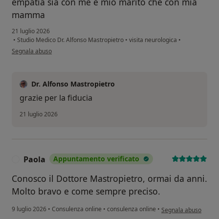
empatia sia con me e mio marito che con mia
mamma
21 luglio 2026
•
Studio Medico Dr. Alfonso Mastropietro
•
visita neurologica
•
secondo l'opinione dell'utente Maria N.
Segnala abuso
Dr. Alfonso Mastropietro
grazie per la fiducia
21 luglio 2026
Paola
Appuntamento verificato
P
Conosco il Dottore Mastropietro, ormai da anni.
Molto bravo e come sempre preciso.
secondo l'opinione de
9 luglio 2026
•
Consulenza online
•
consulenza online
•
Segnala abuso