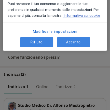
Puoi revocare il tuo consenso o aggiornare le tue
preferenze in qualsiasi momento dalle impostazioni. Per
Consulenza online
saperne di più, consulta la nostra
Informativa sui cookie
250 €
Dettagli
Elettromiografia
Modifica le impostazioni
Dettagli
Rifiuto
Accetto
Come funzionano i prezzi?
Indirizzi (3)
Indirizzo 1
Online
Indirizzo 2
Studio Medico Dr. Alfonso Mastropietro